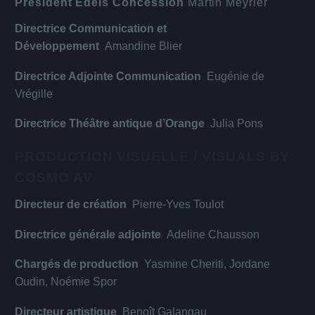
Président Edeis Concession
Martin Meyrier
Directrice Communication et
Développement
Amandine Blier
Directrice Adjointe Communication
Eugénie de
Vrégille
Directrice Théâtre antique d’Orange
Julia Pons
PRODUCTION VISUELLE / VISUALS BY
COSMO AV
Directeur de création
Pierre-Yves Toulot
Directrice générale adjointe
Adeline Chausson
Chargés de production
Yasmine Cheriti, Jordane
Oudin, Noémie Spor
Directeur artistique
Benoît Galangau