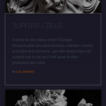
JUPITER / ZEUS
Il est le roi des dieux et de l’Olympe.
Responsable des phénomènes célestes comme
la foudre et le tonnerre, son rôle destructeur est
nuancé par le fait qu’il soit aussi le dieu
protecteur des cités.
in
Les divinités