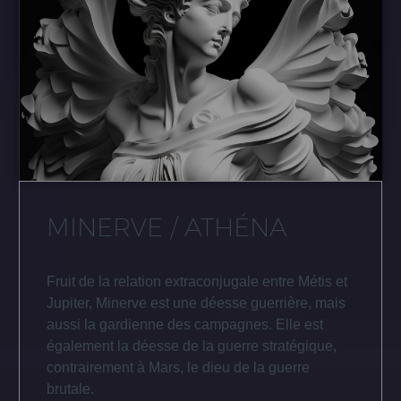
MINERVE / ATHÉNA
Fruit de la relation extraconjugale entre Métis et
Jupiter, Minerve est une déesse guerrière, mais
aussi la gardienne des campagnes. Elle est
également la déesse de la guerre stratégique,
contrairement à Mars, le dieu de la guerre
brutale.