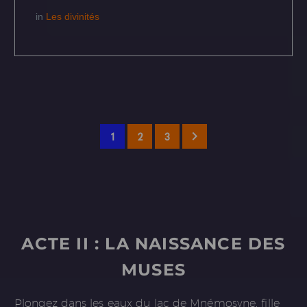
in
Les divinités
1
2
3
ACTE II : LA NAISSANCE DES
MUSES
Plongez dans les eaux du lac de Mnémosyne, fille