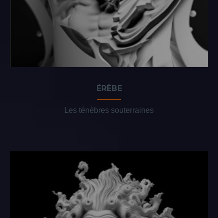
ÉRÈBE
Les ténèbres souterraines