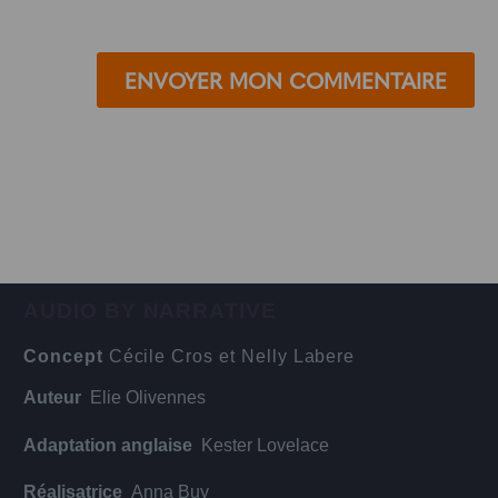
ENVOYER MON COMMENTAIRE
AUDIO BY NARRATIVE
Concept
Cécile Cros et Nelly Labere
Auteur
Elie Olivennes
Adaptation anglaise
Kester Lovelace
Réalisatrice
Anna Buy