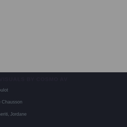
 VISUALS BY COSMO AV
ulot
e Chausson
riti, Jordane