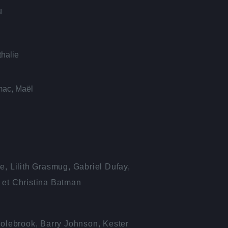
u
thalie
mac, Maël
e, Lilith Grasmug, Gabriel Dufay,
 et Christina Batman
Colebrook, Barry Johnson, Kester