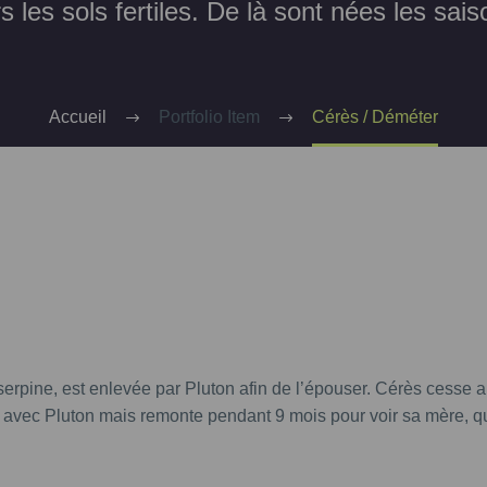
rs les sols fertiles. De là sont nées les sais
Accueil
Portfolio Item
Cérès / Déméter
serpine, est enlevée par Pluton afin de l’épouser. Cérès cesse alor
 avec Pluton mais remonte pendant 9 mois pour voir sa mère, qui 