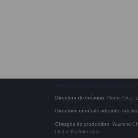
PRODUCTION VISUELLE /
Directeur de création
Pierre-Yves To
Directrice générale adjointe
Adelin
Chargés de production
Yasmine Che
Oudin, Noémie Spor