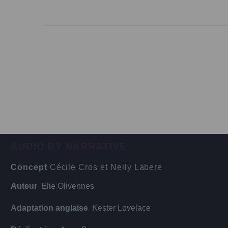
AUDIO BY NARRATIVE
Concept
Cécile Cros et Nelly Labere
Auteur
Elie Olivennes
Adaptation anglaise
Kester Lovelace