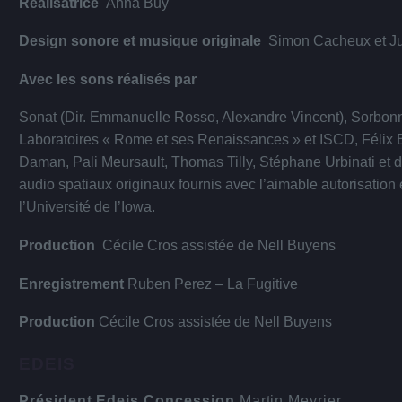
Réalisatrice
Anna Buy
Design sonore et musique originale
Simon Cacheux et Ju
Avec les sons réalisés par
Sonat (Dir. Emmanuelle Rosso, Alexandre Vincent), Sorbonn
Laboratoires « Rome et ses Renaissances » et ISCD, Félix B
Daman, Pali Meursault, Thomas Tilly, Stéphane Urbinati et 
audio spatiaux originaux fournis avec l’aimable autorisation
l’Université de l’Iowa.
Production
Cécile Cros assistée de Nell Buyens
Enregistrement
Ruben Perez – La Fugitive
Production
Cécile Cros assistée de Nell Buyens
EDEIS
Président Edeis Concession
Martin Meyrier