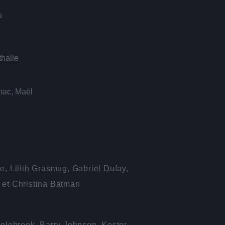
u
thalie
mac, Maël
e, Lilith Grasmug, Gabriel Dufay,
 et Christina Batman
Colebrook, Barry Johnson, Kester