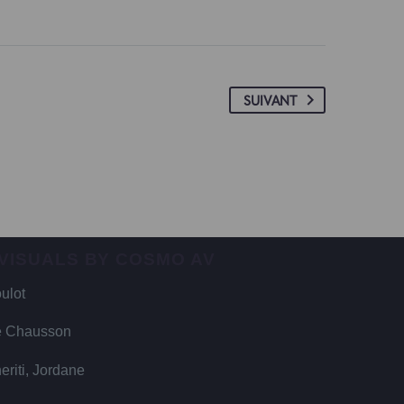
SUIVANT
 VISUALS BY COSMO AV
ulot
e Chausson
riti, Jordane