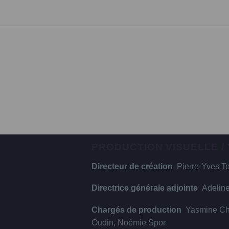
PRODUCTION VISUELLE /
Directeur de création
Pierre-Yves To
Directrice générale adjointe
Adelin
Chargés de production
Yasmine Che
Oudin, Noémie Spor