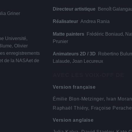
Directeur artistique
Benoît Galanga
lia Griner
Réalisateur
Andrea Rania
Matte painters
Frédéric Boniaud, Na
e Université,
Prunier
lume, Olivier
des enregistrements
Animateurs 2D / 3D
Robertino Bulu
 et de la NASAet de
Lalaude, Joan Lecureux
AVEC LES VOIX-OFF DE
Version française
Émilie Blon-Metzinger, Ivan Moran
Raphaël Thiéry, Fraçoise Perache
Version anglaise
Julia Kalya, David Stanley, Kate 