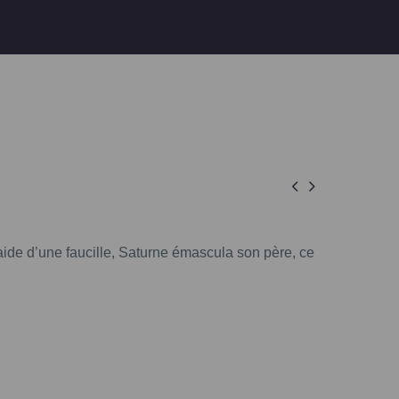


l’aide d’une faucille, Saturne émascula son père, ce